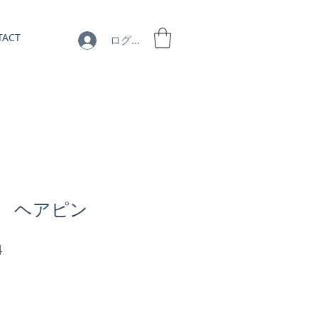
TACT
ログイン
3】 ヘアピン
セ
4
ー
ル
価