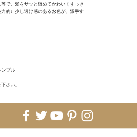
コンビニ
ス等で、髪をサッと留めてかわいくすっき
上記以上がご利用
魅力的♩少し透け感のあるお色が、派手す
(各決済のお買い物
ください。)
【配送について】
即納商品は、ご注文
ます。
※5日納期の即納商
すので5営業日お時
海外発注商品 即納
シンプル
発注→Hachiに入
月前後、税関などで
せ下さい。
月〜2ヶ月）
※即納商品と海外
常は全て揃ってか
※商品ページに記
ております。1ヵ月
いうことをご理解く
てしまった場合、
FOR UPDATES
すので、お客様の