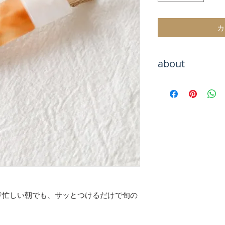
カ
about
Hachiをご覧いた
海外トレンドアイ
テムをお取り扱い
海外セレブのよう
お楽しみください
お届けまでお待た
が、最後まで責任
のでご安心くださ
【決済について】
クレジットカード
♡忙しい朝でも、サッとつけるだけで旬の
キャリア決算
銀行振込