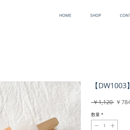
HOME
SHOP
CON
【DW100
通
 ￥1,120 
￥78
常
数量
*
価
格