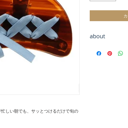
カ
about
Hachiをご覧いた
海外トレンドアイ
テムをお取り扱い
海外セレブのよう
お楽しみください
お届けまでお待た
が、最後まで責任
のでご安心くださ
【決済について】
クレジットカード
♡忙しい朝でも、サッとつけるだけで旬の
キャリア決算
銀行振込