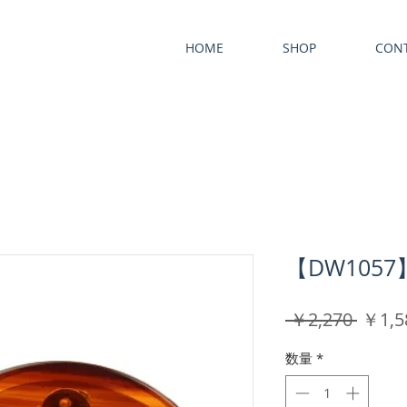
HOME
SHOP
CON
【DW105
通
 ￥2,270 
￥1,5
常
数量
*
価
格