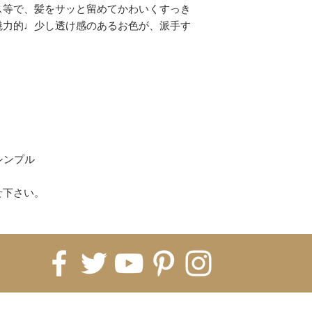
コンビニ
ス等で、髪をサッと留めてかわいくすっき
上記以上がご利用
魅力的♩少し透け感のあるお色が、派手す
(各決済のお買い物
ください。)
【配送について】
即納商品は、ご注文
ます。
※5日納期の即納商
すので5営業日お時
海外発注商品 即納
シンプル
発注→Hachiに入
月前後、税関などで
せ下さい。
月〜2ヶ月）
※即納商品と海外
常は全て揃ってか
※商品ページに記
ております。1ヵ月
いうことをご理解く
てしまった場合、
FOR UPDATES
すので、お客様の