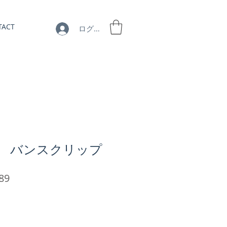
TACT
ログイン
7】 バンスクリップ
セ
89
ー
ル
価