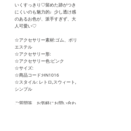
いくすっきり♡留めた跡がつき
にくいのも魅力的♩少し透け感
のあるお色が、派手すぎず、大
人可愛い♡
☆アクセサリー素材:ゴム、ポリ
エステル
☆アクセサリー形:
☆アクセサリー色:ピンク
☆サイズ:
☆商品コード:HN1016
☆スタイル: レトロ,スウィート,
シンプル
ご質問等、お気軽にお問い合わ
せ下さい。
about