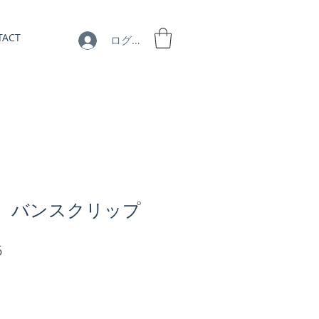
TACT
ログイン
3】 バンスクリップ
セ
6
ー
ル
価