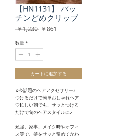
【HN1131】 パッ
チンどめクリップ
通
セ
 ￥1,230 
￥861
常
ー
価
ル
数量
*
格
価
格
カートに追加する
♫今話題のヘアアクセサリー♪
つけるだけで簡単おしゃれヘア
♡忙しい朝でも、サッとつける
だけで旬のヘアスタイルに♪
勉強、家事、メイク時やオフィ
ス等で、髪をサッと留めてかわ