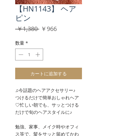
【HN1143】 ヘア
ピン
通
セ
 ￥1,380 
￥966
常
ー
価
ル
数量
*
格
価
格
カートに追加する
♫今話題のヘアアクセサリー♪
つけるだけで簡単おしゃれヘア
♡忙しい朝でも、サッとつける
だけで旬のヘアスタイルに♪
勉強、家事、メイク時やオフィ
ス等で、髪をサッと留めてかわ