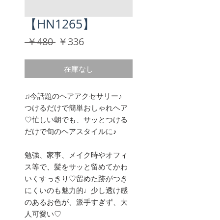
【HN1265】
通
セ
 ￥480 
￥336
常
ー
価
ル
在庫なし
格
価
格
♫今話題のヘアアクセサリー♪
つけるだけで簡単おしゃれヘア
♡忙しい朝でも、サッとつける
だけで旬のヘアスタイルに♪
勉強、家事、メイク時やオフィ
ス等で、髪をサッと留めてかわ
いくすっきり♡留めた跡がつき
にくいのも魅力的♩少し透け感
のあるお色が、派手すぎず、大
人可愛い♡