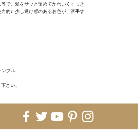
ス等で、髪をサッと留めてかわいくすっき
【配送について】
魅力的♩少し透け感のあるお色が、派手す
即納商品は、ご注文
ます。
※5日納期の即納商
すので5営業日お時
海外発注商品 即納
発注→Hachiに入
月前後、税関などで
月〜2ヶ月）
※即納商品と海外
シンプル
常は全て揃ってか
※商品ページに記
せ下さい。
ております。1ヵ月
いうことをご理解く
てしまった場合、
すので、お客様の
金対応または、当
せていただきまの
※お急ぎや、いつ
FOR UPDATES
場合は、必ず、購