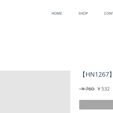
HOME
SHOP
CON
【HN1267
通
 ￥760 
￥532
常
価
格