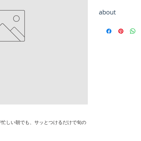
about
Hachiをご覧いた
海外トレンドアイ
テムをお取り扱い
海外セレブのよう
お楽しみください
お届けまでお待た
が、最後まで責任
のでご安心くださ
【決済について】
クレジットカード
キャリア決算
銀行振込
コンビニ
上記以上がご利用
♡忙しい朝でも、サッとつけるだけで旬の
(各決済のお買い物
ください。)