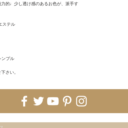
コンビニ
魅力的♩少し透け感のあるお色が、派手す
上記以上がご利用
(各決済のお買い物
ください。)
エステル
【配送について】
即納商品は、ご注文
ます。
※5日納期の即納商
すので5営業日お時
シンプル
海外発注商品 即納
発注→Hachiに入
せ下さい。
月前後、税関などで
月〜2ヶ月）
※即納商品と海外
常は全て揃ってか
※商品ページに記
ております。1ヵ月
いうことをご理解く
FOR UPDATES
てしまった場合、
すので、お客様の