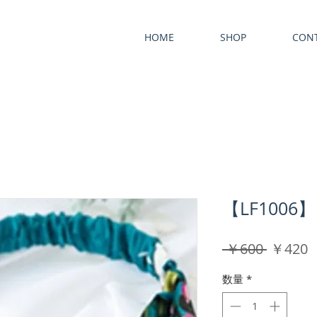
HOME
SHOP
CON
【LF100
通
 ￥600 
￥420
常
数量
*
価
格