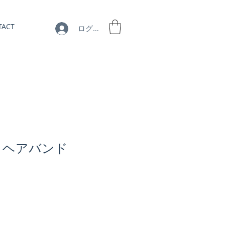
TACT
ログイン
6】 ヘアバンド
セ
ー
ル
価