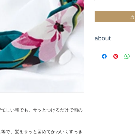
カ
about
Hachiをご覧いた
海外トレンドアイ
テムをお取り扱い
海外セレブのよう
お楽しみください
お届けまでお待た
が、最後まで責任
のでご安心くださ
【決済について】
♡忙しい朝でも、サッとつけるだけで旬の
クレジットカード
キャリア決算
銀行振込
ス等で、髪をサッと留めてかわいくすっき