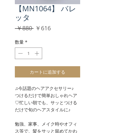
【MN1064】 バレ
ッタ
通
セ
 ￥880 
￥616
常
ー
価
ル
数量
*
格
価
格
カートに追加する
♫今話題のヘアアクセサリー♪
つけるだけで簡単おしゃれヘア
♡忙しい朝でも、サッとつける
だけで旬のヘアスタイルに♪
勉強、家事、メイク時やオフィ
ス等で、髪をサッと留めてかわ