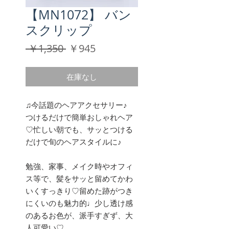
【MN1072】 バン
スクリップ
通
セ
 ￥1,350 
￥945
常
ー
価
ル
在庫なし
格
価
格
♫今話題のヘアアクセサリー♪
つけるだけで簡単おしゃれヘア
♡忙しい朝でも、サッとつける
だけで旬のヘアスタイルに♪
勉強、家事、メイク時やオフィ
ス等で、髪をサッと留めてかわ
いくすっきり♡留めた跡がつき
にくいのも魅力的♩少し透け感
のあるお色が、派手すぎず、大
人可愛い♡