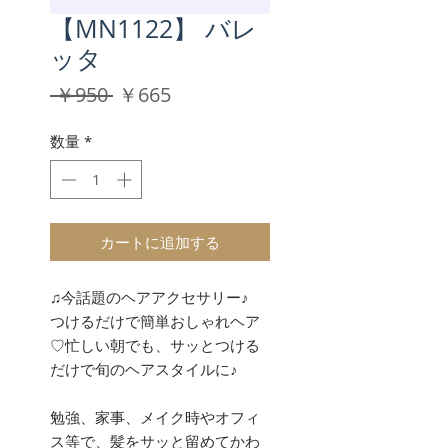
【MN1122】 バレ
ッタ
通
セ
 ￥950 
￥665
常
ー
価
ル
数量
*
格
価
格
カートに追加する
♫今話題のヘアアクセサリー♪
つけるだけで簡単おしゃれヘア
♡忙しい朝でも、サッとつける
だけで旬のヘアスタイルに♪
勉強、家事、メイク時やオフィ
ス等で、髪をサッと留めてかわ