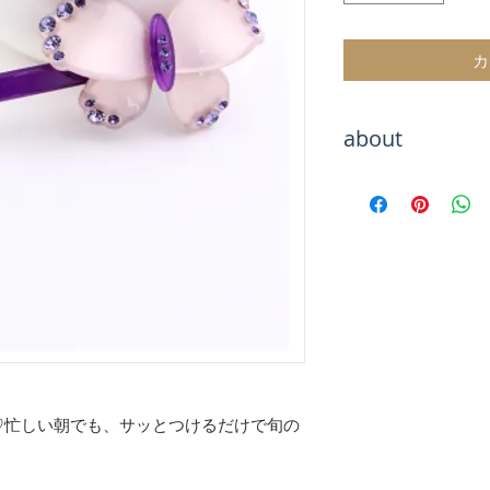
カ
about
Hachiをご覧いた
海外トレンドアイ
テムをお取り扱い
海外セレブのよう
お楽しみください
お届けまでお待た
が、最後まで責任
のでご安心くださ
【決済について】
クレジットカード
♡忙しい朝でも、サッとつけるだけで旬の
キャリア決算
銀行振込