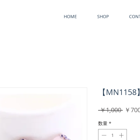
HOME
SHOP
CON
【MN115
通
 ￥1,000 
￥70
常
数量
*
価
格