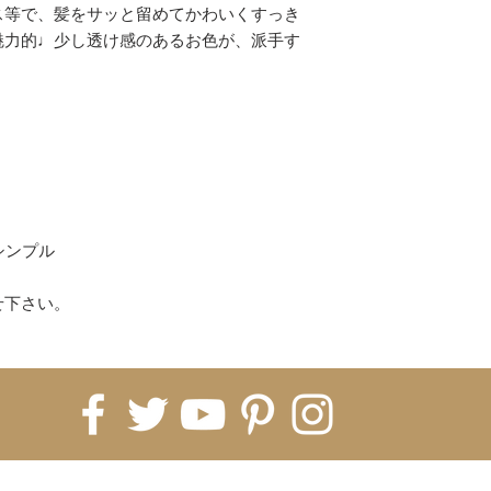
コンビニ
ス等で、髪をサッと留めてかわいくすっき
上記以上がご利用
魅力的♩少し透け感のあるお色が、派手す
(各決済のお買い物
ください。)
【配送について】
即納商品は、ご注文
ます。
※5日納期の即納商
すので5営業日お時
海外発注商品 即納
シンプル
発注→Hachiに入
月前後、税関などで
せ下さい。
月〜2ヶ月）
※即納商品と海外
常は全て揃ってか
※商品ページに記
ております。1ヵ月
いうことをご理解く
てしまった場合、
FOR UPDATES
すので、お客様の