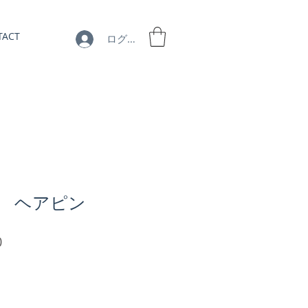
TACT
ログイン
8】 ヘアピン
セ
0
ー
ル
価