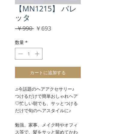
【MN1215】 バレ
ッタ
通
セ
 ￥990 
￥693
常
ー
価
ル
数量
*
格
価
格
カートに追加する
♫今話題のヘアアクセサリー♪
つけるだけで簡単おしゃれヘア
♡忙しい朝でも、サッとつける
だけで旬のヘアスタイルに♪
勉強、家事、メイク時やオフィ
ス等で、髪をサッと留めてかわ