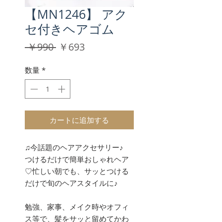
【MN1246】 アク
セ付きヘアゴム
通
セ
 ￥990 
￥693
常
ー
価
ル
数量
*
格
価
格
カートに追加する
♫今話題のヘアアクセサリー♪
つけるだけで簡単おしゃれヘア
♡忙しい朝でも、サッとつける
だけで旬のヘアスタイルに♪
勉強、家事、メイク時やオフィ
ス等で、髪をサッと留めてかわ