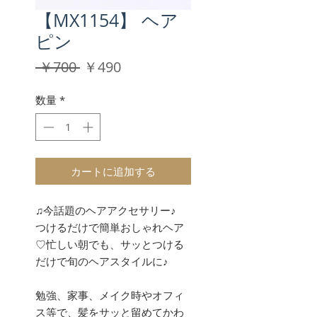
【MX1154】 ヘア
ピン
通
セ
 ￥700 
￥490
常
ー
価
ル
数量
*
格
価
格
カートに追加する
♫今話題のヘアアクセサリー♪
つけるだけで簡単おしゃれヘア
♡忙しい朝でも、サッとつける
だけで旬のヘアスタイルに♪
勉強、家事、メイク時やオフィ
ス等で、髪をサッと留めてかわ