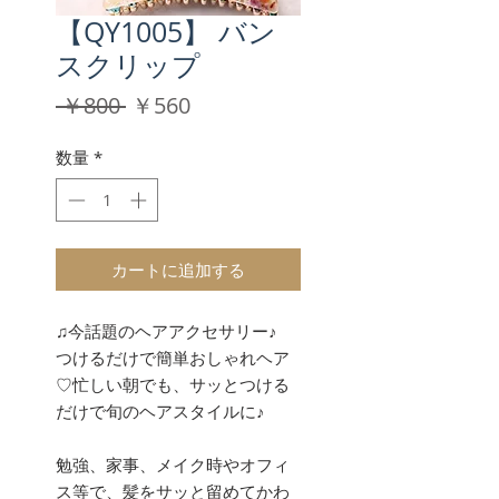
【QY1005】 バン
スクリップ
通
セ
 ￥800 
￥560
常
ー
価
ル
数量
*
格
価
格
カートに追加する
♫今話題のヘアアクセサリー♪
つけるだけで簡単おしゃれヘア
♡忙しい朝でも、サッとつける
だけで旬のヘアスタイルに♪
勉強、家事、メイク時やオフィ
ス等で、髪をサッと留めてかわ