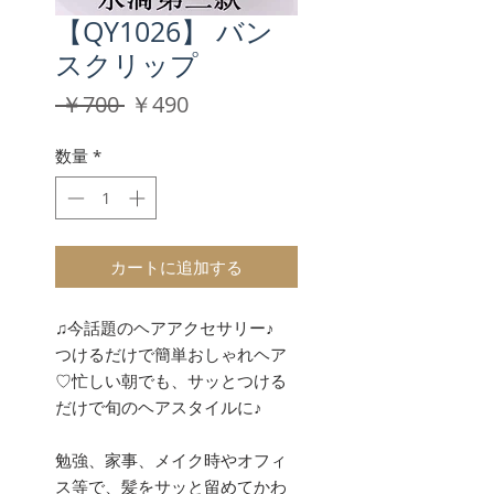
【QY1026】 バン
スクリップ
通
セ
 ￥700 
￥490
常
ー
価
ル
数量
*
格
価
格
カートに追加する
♫今話題のヘアアクセサリー♪
つけるだけで簡単おしゃれヘア
♡忙しい朝でも、サッとつける
だけで旬のヘアスタイルに♪
勉強、家事、メイク時やオフィ
ス等で、髪をサッと留めてかわ