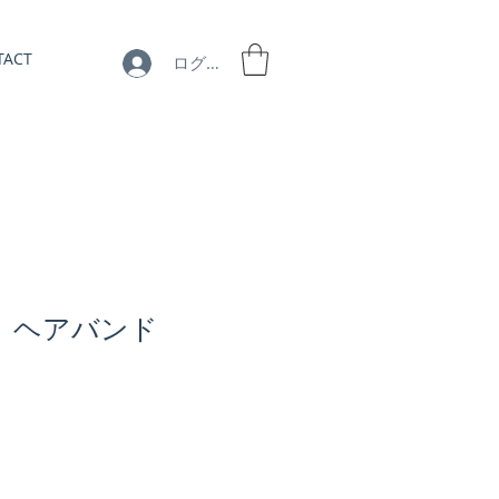
TACT
ログイン
2】 ヘアバンド
セ
ー
ル
価