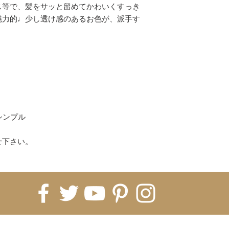
コンビニ
ス等で、髪をサッと留めてかわいくすっき
上記以上がご利用
魅力的♩少し透け感のあるお色が、派手す
(各決済のお買い物
ください。)
【配送について】
即納商品は、ご注文
ます。
※5日納期の即納商
すので5営業日お時
海外発注商品 即納
シンプル
発注→Hachiに入
月前後、税関などで
せ下さい。
月〜2ヶ月）
※即納商品と海外
常は全て揃ってか
※商品ページに記
ております。1ヵ月
いうことをご理解く
てしまった場合、
FOR UPDATES
すので、お客様の