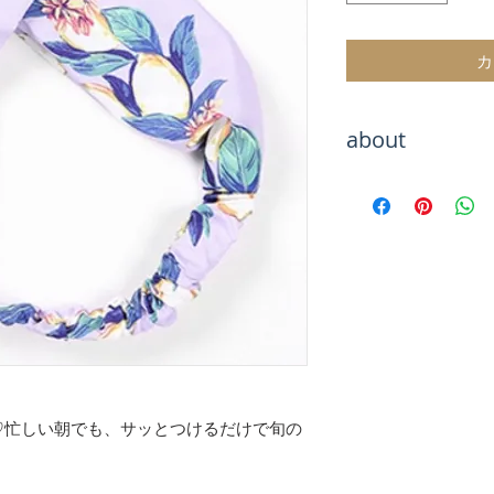
カ
about
Hachiをご覧いた
海外トレンドアイ
テムをお取り扱い
海外セレブのよう
お楽しみください
お届けまでお待た
が、最後まで責任
のでご安心くださ
【決済について】
クレジットカード
♡忙しい朝でも、サッとつけるだけで旬の
キャリア決算
銀行振込