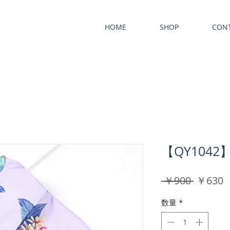
HOME
SHOP
CON
【QY104
通
 ￥900 
￥630
常
数量
*
価
格