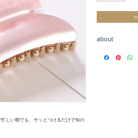
カ
about
Hachiをご覧いた
海外トレンドアイ
テムをお取り扱い
海外セレブのよう
お楽しみください
お届けまでお待た
が、最後まで責任
のでご安心くださ
【決済について】
クレジットカード
♡忙しい朝でも、サッとつけるだけで旬の
キャリア決算
銀行振込