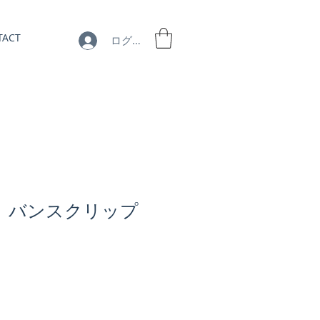
TACT
ログイン
1】 バンスクリップ
セ
ー
ル
価