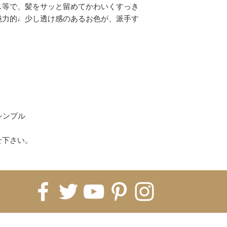
コンビニ
ス等で、髪をサッと留めてかわいくすっき
上記以上がご利用
魅力的♩少し透け感のあるお色が、派手す
(各決済のお買い物
ください。)
【配送について】
即納商品は、ご注文
ます。
※5日納期の即納商
すので5営業日お時
海外発注商品 即納
シンプル
発注→Hachiに入
月前後、税関などで
せ下さい。
月〜2ヶ月）
※即納商品と海外
常は全て揃ってか
※商品ページに記
ております。1ヵ月
いうことをご理解く
てしまった場合、
FOR UPDATES
すので、お客様の