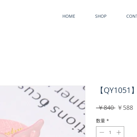
HOME
SHOP
CON
【QY105
通
 ￥840 
￥588
常
数量
*
価
格