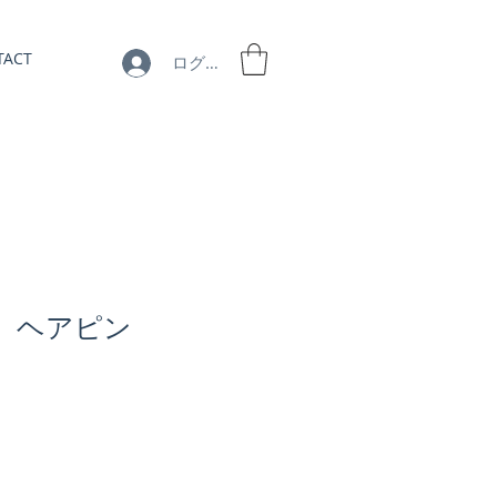
TACT
ログイン
2】 ヘアピン
セ
ー
ル
価