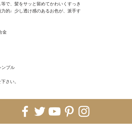
コンビニ
ス等で、髪をサッと留めてかわいくすっき
上記以上がご利用
魅力的♩少し透け感のあるお色が、派手す
(各決済のお買い物
ください。)
合金
【配送について】
即納商品は、ご注文
ます。
※5日納期の即納商
すので5営業日お時
海外発注商品 即納
シンプル
発注→Hachiに入
月前後、税関などで
せ下さい。
月〜2ヶ月）
※即納商品と海外
常は全て揃ってか
※商品ページに記
ております。1ヵ月
いうことをご理解く
てしまった場合、
FOR UPDATES
すので、お客様の