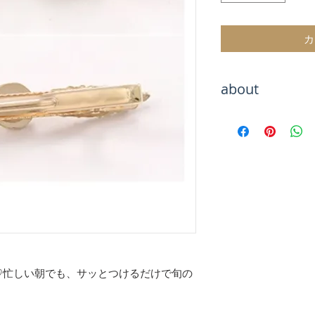
カ
about
Hachiをご覧いた
海外トレンドアイ
テムをお取り扱い
海外セレブのよう
お楽しみください
お届けまでお待た
が、最後まで責任
のでご安心くださ
【決済について】
クレジットカード
♡忙しい朝でも、サッとつけるだけで旬の
キャリア決算
銀行振込