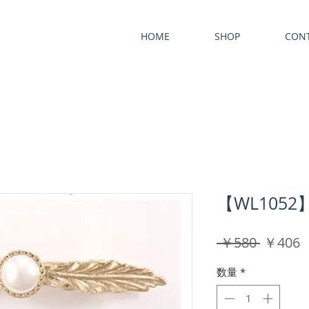
HOME
SHOP
CON
【WL105
通
 ￥580 
￥406
常
数量
*
価
格