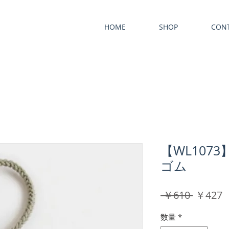
HOME
SHOP
CON
【WL107
ゴム
通
 ￥610 
￥427
常
数量
*
価