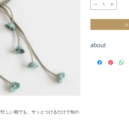
格
カ
about
Hachiをご覧いた
海外トレンドアイ
テムをお取り扱い
海外セレブのよう
お楽しみください
お届けまでお待た
が、最後まで責任
のでご安心くださ
♡忙しい朝でも、サッとつけるだけで旬の
【決済について】
クレジットカード
キャリア決算