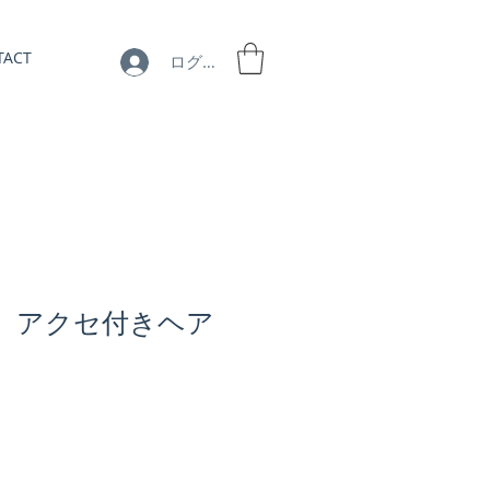
TACT
ログイン
3】 アクセ付きヘア
セ
ー
ル