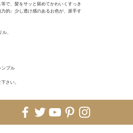
銀行振込
ス等で、髪をサッと留めてかわいくすっき
コンビニ
魅力的♩少し透け感のあるお色が、派手す
上記以上がご利用
(各決済のお買い物
ください。)
リル、
【配送について】
即納商品は、ご注文
ます。
※5日納期の即納商
シンプル
すので5営業日お時
海外発注商品 即納
発注→Hachiに入
せ下さい。
月前後、税関などで
月〜2ヶ月）
※即納商品と海外
常は全て揃ってか
※商品ページに記
ております。1ヵ月
いうことをご理解く
FOR UPDATES