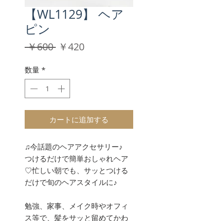
【WL1129】 ヘア
ピン
通
セ
 ￥600 
￥420
常
ー
価
ル
数量
*
格
価
格
カートに追加する
♫今話題のヘアアクセサリー♪
つけるだけで簡単おしゃれヘア
♡忙しい朝でも、サッとつける
だけで旬のヘアスタイルに♪
勉強、家事、メイク時やオフィ
ス等で、髪をサッと留めてかわ