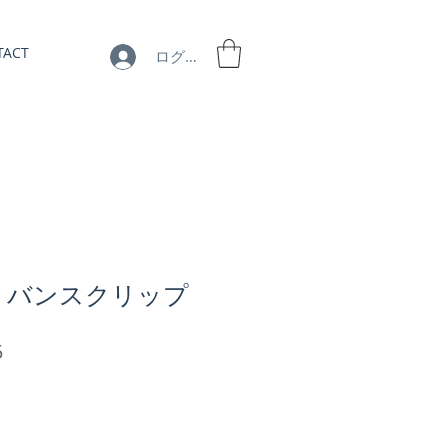
TACT
ログイン
4】 バンスクリップ
セ
5
ー
ル
価