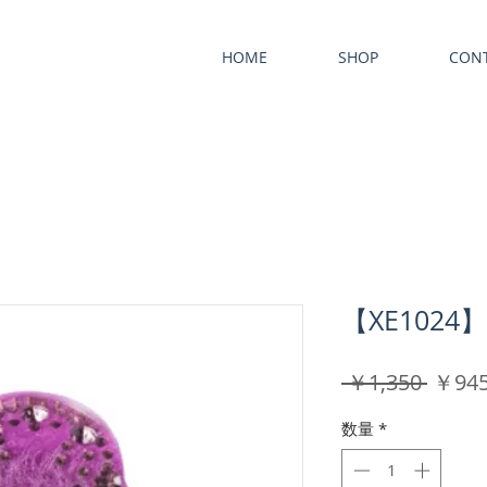
HOME
SHOP
CON
【XE102
通
 ￥1,350 
￥94
常
数量
*
価
格