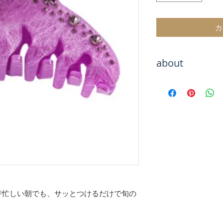
カ
about
Hachiをご覧いた
海外トレンドアイ
テムをお取り扱い
海外セレブのよう
お楽しみください
お届けまでお待た
が、最後まで責任
のでご安心くださ
【決済について】
クレジットカード
♡忙しい朝でも、サッとつけるだけで旬の
キャリア決算
銀行振込