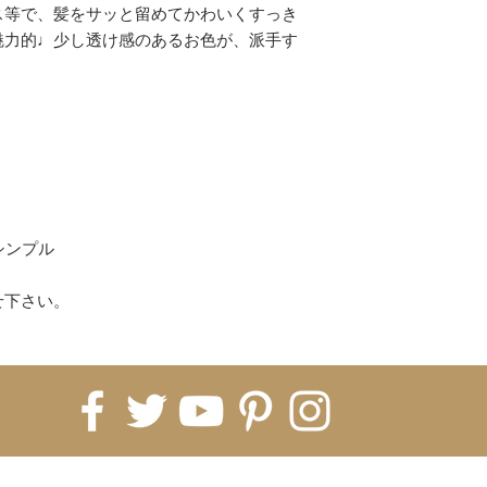
コンビニ
ス等で、髪をサッと留めてかわいくすっき
上記以上がご利用
魅力的♩少し透け感のあるお色が、派手す
(各決済のお買い物
ください。)
【配送について】
即納商品は、ご注文
ます。
※5日納期の即納商
すので5営業日お時
海外発注商品 即納
シンプル
発注→Hachiに入
月前後、税関などで
せ下さい。
月〜2ヶ月）
※即納商品と海外
常は全て揃ってか
※商品ページに記
ております。1ヵ月
いうことをご理解く
てしまった場合、
FOR UPDATES
すので、お客様の