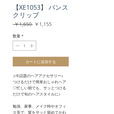
【XE1053】 バンス
クリップ
通
セ
 ￥1,650 
￥1,155
常
ー
価
ル
数量
*
格
価
格
カートに追加する
♫今話題のヘアアクセサリー♪
つけるだけで簡単おしゃれヘア
♡忙しい朝でも、サッとつける
だけで旬のヘアスタイルに♪
勉強、家事、メイク時やオフィ
ス等で、髪をサッと留めてかわ