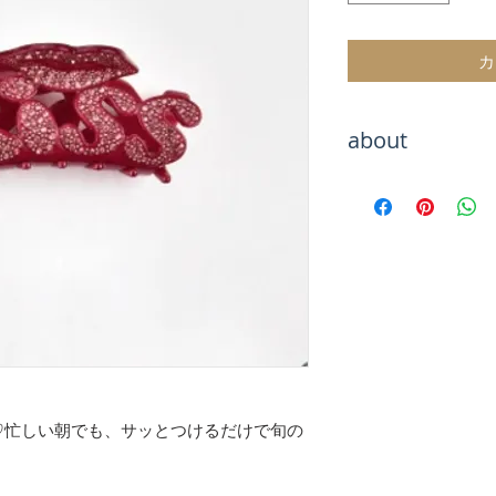
カ
about
Hachiをご覧いた
海外トレンドアイ
テムをお取り扱い
海外セレブのよう
お楽しみください
お届けまでお待た
が、最後まで責任
のでご安心くださ
【決済について】
クレジットカード
♡忙しい朝でも、サッとつけるだけで旬の
キャリア決算
銀行振込