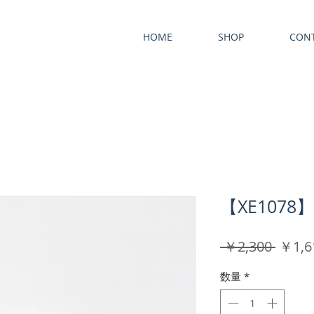
HOME
SHOP
CON
【XE107
通
 ￥2,300 
￥1,6
常
数量
*
価
格