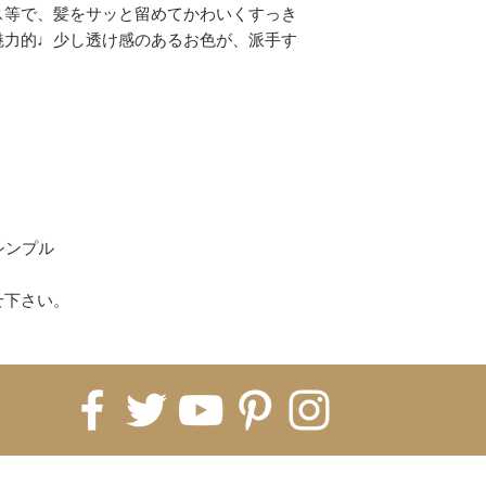
コンビニ
ス等で、髪をサッと留めてかわいくすっき
上記以上がご利用
魅力的♩少し透け感のあるお色が、派手す
(各決済のお買い物
ください。)
【配送について】
即納商品は、ご注文
ます。
※5日納期の即納商
すので5営業日お時
海外発注商品 即納
シンプル
発注→Hachiに入
月前後、税関などで
せ下さい。
月〜2ヶ月）
※即納商品と海外
常は全て揃ってか
※商品ページに記
ております。1ヵ月
いうことをご理解く
てしまった場合、
FOR UPDATES
すので、お客様の