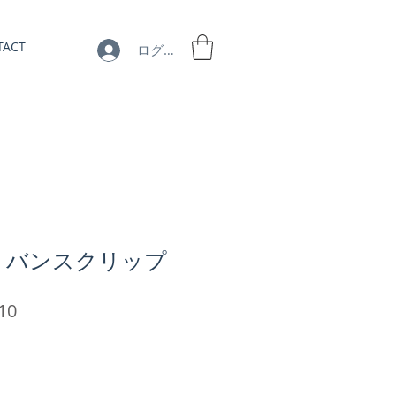
TACT
ログイン
8】 バンスクリップ
セ
10
ー
ル
価