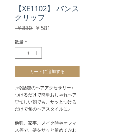
【XE1102】 バンス
クリップ
通
セ
 ￥830 
￥581
常
ー
価
ル
数量
*
格
価
格
カートに追加する
♫今話題のヘアアクセサリー♪
つけるだけで簡単おしゃれヘア
♡忙しい朝でも、サッとつける
だけで旬のヘアスタイルに♪
勉強、家事、メイク時やオフィ
ス等で、髪をサッと留めてかわ