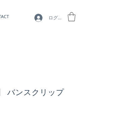
TACT
ログイン
05】 バンスクリップ
セ
ー
ル
価