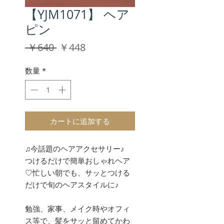
【YJM1071】 ヘア
ピン
通
セ
 ￥640 
￥448
常
ー
価
ル
数量
*
格
価
格
カートに追加する
♫今話題のヘアアクセサリー♪
つけるだけで簡単おしゃれヘア
♡忙しい朝でも、サッとつける
だけで旬のヘアスタイルに♪
勉強、家事、メイク時やオフィ
ス等で、髪をサッと留めてかわ