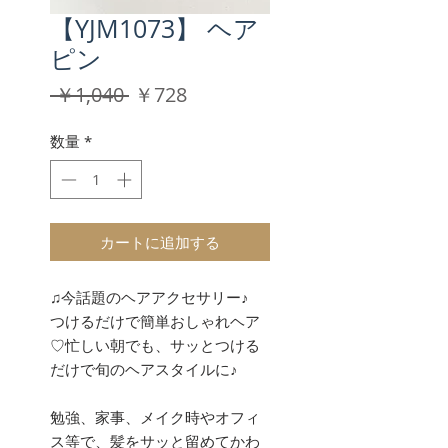
【YJM1073】 ヘア
ピン
通
セ
 ￥1,040 
￥728
常
ー
価
ル
数量
*
格
価
格
カートに追加する
♫今話題のヘアアクセサリー♪
つけるだけで簡単おしゃれヘア
♡忙しい朝でも、サッとつける
だけで旬のヘアスタイルに♪
勉強、家事、メイク時やオフィ
ス等で、髪をサッと留めてかわ