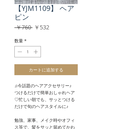
【YJM1109】 ヘア
ピン
通
セ
 ￥760 
￥532
常
ー
価
ル
数量
*
格
価
格
カートに追加する
♫今話題のヘアアクセサリー♪
つけるだけで簡単おしゃれヘア
♡忙しい朝でも、サッとつける
だけで旬のヘアスタイルに♪
勉強、家事、メイク時やオフィ
ス等で、髪をサッと留めてかわ