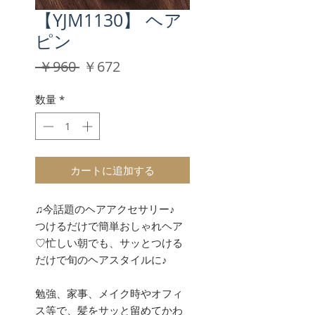
【YJM1130】 ヘア
ピン
通
セ
 ￥960 
￥672
常
ー
価
ル
数量
*
格
価
格
カートに追加する
♫今話題のヘアアクセサリー♪
つけるだけで簡単おしゃれヘア
♡忙しい朝でも、サッとつける
だけで旬のヘアスタイルに♪
勉強、家事、メイク時やオフィ
ス等で、髪をサッと留めてかわ