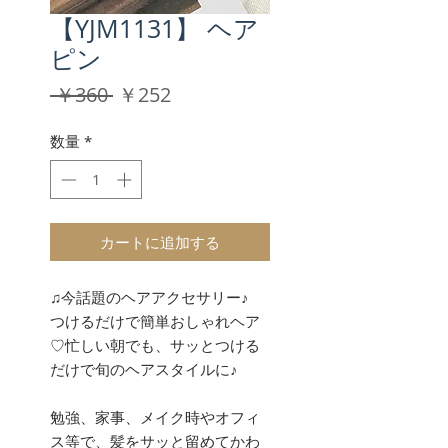
【YJM1131】 ヘア
ピン
通
セ
 ￥360 
￥252
常
ー
価
ル
数量
*
格
価
格
カートに追加する
♫今話題のヘアアクセサリー♪
つけるだけで簡単おしゃれヘア
♡忙しい朝でも、サッとつける
だけで旬のヘアスタイルに♪
勉強、家事、メイク時やオフィ
ス等で、髪をサッと留めてかわ