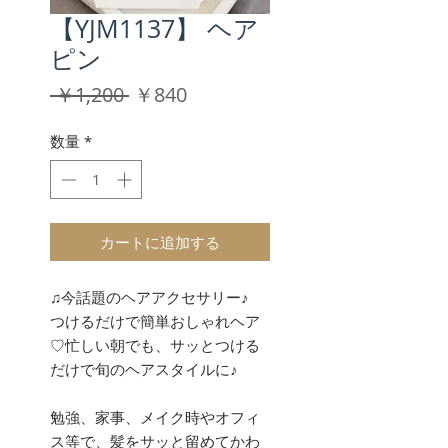
【YJM1137】 ヘア
ピン
通
セ
 ￥1,200 
￥840
常
ー
価
ル
数量
*
格
価
格
カートに追加する
♫今話題のヘアアクセサリー♪
つけるだけで簡単おしゃれヘア
♡忙しい朝でも、サッとつける
だけで旬のヘアスタイルに♪
勉強、家事、メイク時やオフィ
ス等で、髪をサッと留めてかわ