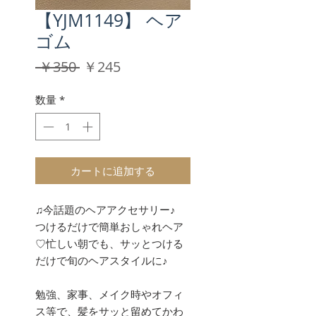
【YJM1149】 ヘア
ゴム
通
セ
 ￥350 
￥245
常
ー
価
ル
数量
*
格
価
格
カートに追加する
♫今話題のヘアアクセサリー♪
つけるだけで簡単おしゃれヘア
♡忙しい朝でも、サッとつける
だけで旬のヘアスタイルに♪
勉強、家事、メイク時やオフィ
ス等で、髪をサッと留めてかわ