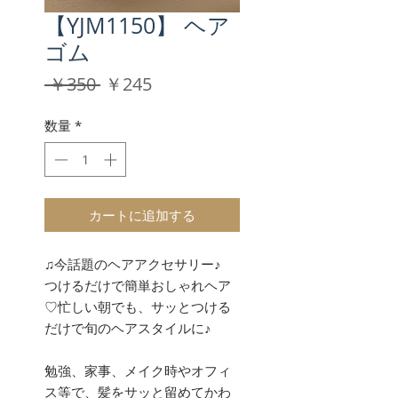
【YJM1150】 ヘア
ゴム
通
セ
 ￥350 
￥245
常
ー
価
ル
数量
*
格
価
格
カートに追加する
♫今話題のヘアアクセサリー♪
つけるだけで簡単おしゃれヘア
♡忙しい朝でも、サッとつける
だけで旬のヘアスタイルに♪
勉強、家事、メイク時やオフィ
ス等で、髪をサッと留めてかわ